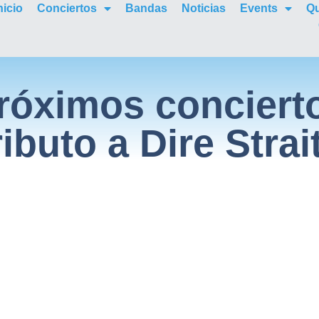
nicio
Conciertos
Bandas
Noticias
Events
Q
róximos conciert
ributo a Dire Strai