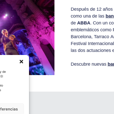
Después de 12 años d
como una de las
ban
de
ABBA
. Con un co
emblemáticos como Pa
Barcelona, Tarraco A
Festival Internacion
las dos actuaciones 
Descubre nuevas
ba
 y de
 El
 No
s
eferencias