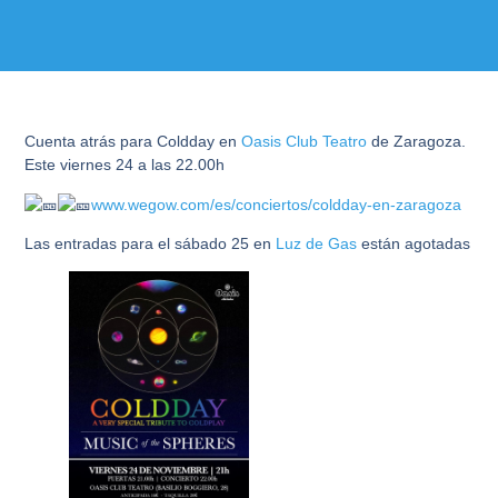
Cuenta atrás para Coldday en
Oasis Club Teatro
de Zaragoza.
Este viernes 24 a las 22.00h
www.wegow.com/es/conciertos/coldday-en-zaragoza
Las entradas para el sábado 25 en
Luz de Gas
están agotadas