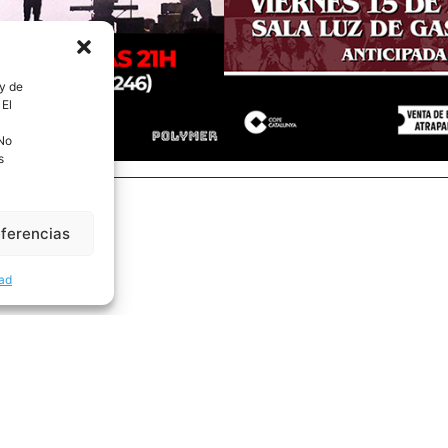
 y de
 El
 No
s
eferencias
dad
Noticias relacionadas