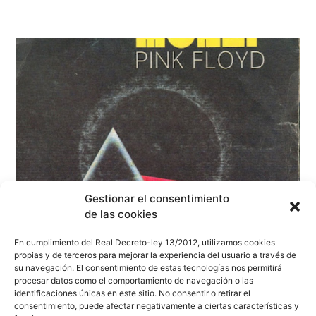
Gestionar el consentimiento
de las cookies
En cumplimiento del Real Decreto-ley 13/2012, utilizamos cookies
propias y de terceros para mejorar la experiencia del usuario a través de
su navegación. El consentimiento de estas tecnologías nos permitirá
procesar datos como el comportamiento de navegación o las
«Money» de PINK FLOYD cumple 53 años.
identificaciones únicas en este sitio. No consentir o retirar el
ECHOES OF PINK FLOYD volverán al Palau de
consentimiento, puede afectar negativamente a ciertas características y