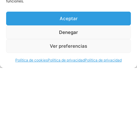
la Música Catalana en junio
funciones.
Leer
Aceptar
Denegar
Ver preferencias
Política de cookies
Política de privacidad
Política de privacidad