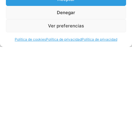
Denegar
Ver preferencias
Política de cookies
Política de privacidad
Política de privacidad
«BOHEMIAN RHAPSODY» de QUEEN, single
favorito de todos los tiempos