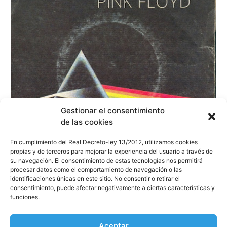
Gestionar el consentimiento
de las cookies
En cumplimiento del Real Decreto-ley 13/2012, utilizamos cookies
propias y de terceros para mejorar la experiencia del usuario a través de
su navegación. El consentimiento de estas tecnologías nos permitirá
«Money» de PINK FLOYD cumple 53 años.
procesar datos como el comportamiento de navegación o las
ECHOES OF PINK FLOYD volverán al Palau de
identificaciones únicas en este sitio. No consentir o retirar el
la Música Catalana en junio
consentimiento, puede afectar negativamente a ciertas características y
funciones.
Leer
Aceptar