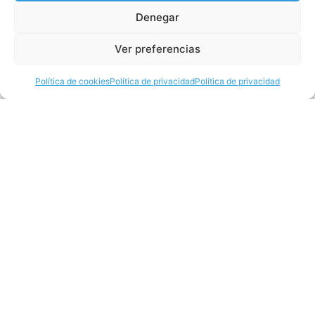
ECHOES OF PINK FLOYD volverán al Palau de
Denegar
la Música Catalana en junio
Ver preferencias
Leer
Política de cookies
Política de privacidad
Política de privacidad