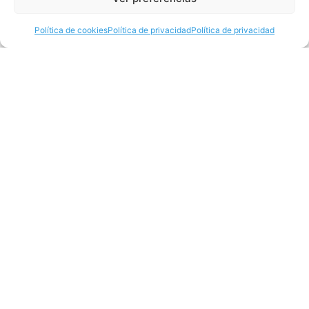
Política de cookies
Política de privacidad
Política de privacidad
«BOHEMIAN RHAPSODY» de QUEEN, single
favorito de todos los tiempos