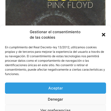
Gestionar el consentimiento
de las cookies
En cumplimiento del Real Decreto-ley 13/2012, utilizamos cookies
propias y de terceros para mejorar la experiencia del usuario a través de
su navegación. El consentimiento de estas tecnologías nos permitirá
procesar datos como el comportamiento de navegación o las
identificaciones únicas en este sitio. No consentir o retirar el
consentimiento, puede afectar negativamente a ciertas características y
funciones.
«Money» de PINK FLOYD cumple 53 años.
Aceptar
ECHOES OF PINK FLOYD volverán al Palau de
la Música Catalana en junio
Denegar
Leer
Ver preferencias