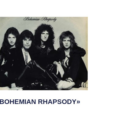
«BOHEMIAN RHAPSODY»
e QUEEN, single favorito de
odos los tiempos
eer