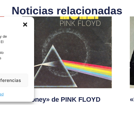
Noticias relacionadas
 y de
 El
 No
s
eferencias
dad
«Money» de PINK FLOYD
cumple 53 años. ECHOES
d
OF PINK FLOYD volverán al
t
Palau de la Música Catalana
L
en junio