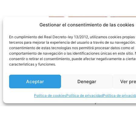
Gestionar el consentimiento de las cookies
En cumplimiento del Real Decreto-ley 13/2012, utilizamos cookies propias
terceros para mejorar la experiencia del usuario a través de su navegación.
consentimiento de estas tecnologías nos permitirá procesar datos como el
comportamiento de navegación o las identificaciones únicas en este sitio.
consentir o retirar el consentimiento, puede afectar negativamente a cierta
características y funciones.
Aceptar
Denegar
Ver pr
Política de cookies
Política de privacidad
Política de privaci
BLACKSTARS, el tributo a
Bowie, en el PALAU DE LA
MÚSICA CATALANA en
noviembre
Leer