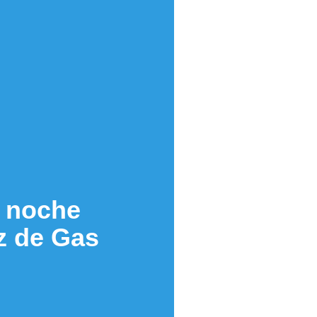
n noche
z de Gas