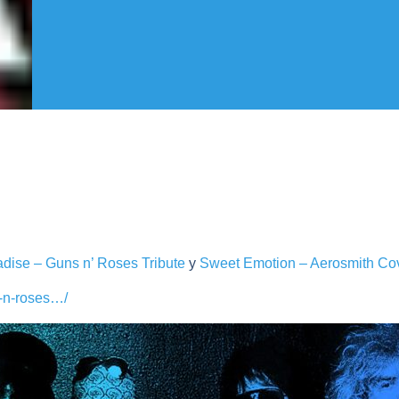
adise – Guns n’ Roses Tribute
y
Sweet Emotion – Aerosmith Co
s-n-roses…/