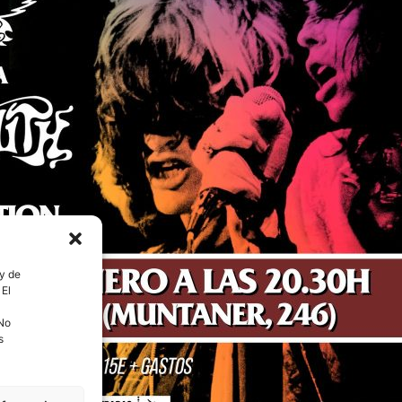
 y de
 El
 No
s