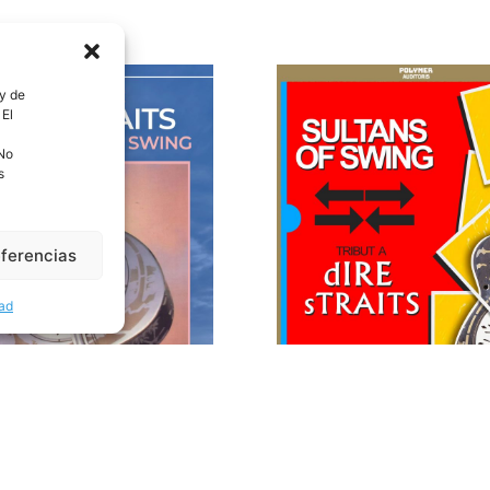
 y de
 El
 No
s
eferencias
dad
to a Dire Straits
Tributo a Dire Strai