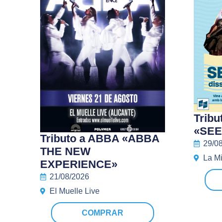
Tribu
«SEE
Tributo a ABBA «ABBA
29/0
THE NEW
La M
EXPERIENCE»
21/08/2026
El Muelle Live
COMPRAR