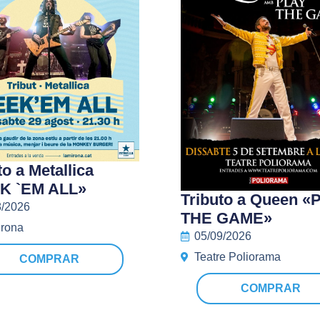
to a Metallica
K `EM ALL»
Tributo a Queen «
8/2026
THE GAME»
irona
05/09/2026
Teatre Poliorama
COMPRAR
COMPRAR