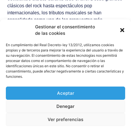
clásicos del rock hasta espectáculos pop
internacionales, los tributos musicales se han
consolidado como una de las propuestas más
Gestionar el consentimiento
populares en salas y festivales.
de las cookies
Consulta
próximos conciertos
y descubre nuevas
En cumplimiento del Real Decreto-ley 13/2012, utilizamos cookies
bandas homenaje
en directo.
propias y de terceros para mejorar la experiencia del usuario a través de
su navegación. El consentimiento de estas tecnologías nos permitirá
procesar datos como el comportamiento de navegación o las
identificaciones únicas en este sitio. No consentir o retirar el
consentimiento, puede afectar negativamente a ciertas características y
funciones.
Aceptar
Denegar
Ver preferencias
© 2026 Todos los derechos reservados
Política de cookies (UE)
Política de privacidad